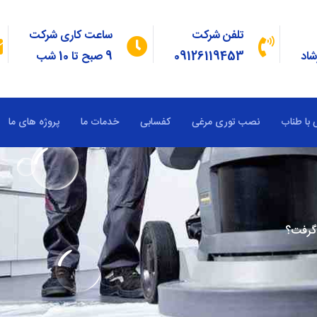
تلفن شرکت
ساعت کاری شرکت
شاد
09126119453
9 صبح تا 10 شب
 با طناب
نصب توری مرغی
کفسابی
خدمات ما
پروژه های ما
 گرفت؟