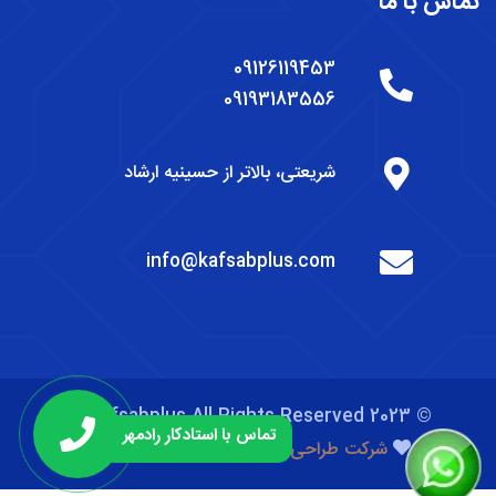
تماس با ما
09126119453
09193183556
شریعتی، بالاتر از حسینیه ارشاد
info@kafsabplus.com
Kafsabplus All Rights Reserved 2023 ©
تماس با استادکار رادمهر
آرماناوب
شرکت طراحی سایت
و
سئو سایت