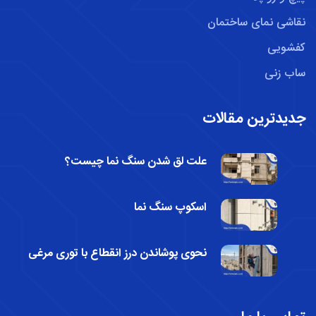
نقاشی نمای ساختمان
کفشویی
ساب زنی
جدیدترین مقالات
علت لق شدن سنگ نما چیست؟
اسکوپ سنگ نما
نحوی پوشاندن درز انقطاع با توری مرغی