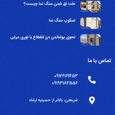
علت لق شدن سنگ نما چیست؟
اسکوپ سنگ نما
نحوی پوشاندن درز انقطاع با توری مرغی
تماس با ما
09126119453
09193183556
شریعتی، بالاتر از حسینیه ارشاد