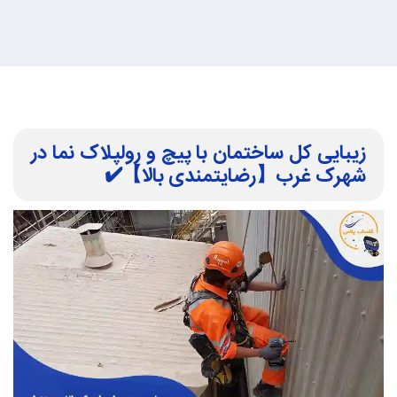
زیبایی کل ساختمان با پیچ و رولپلاک نما در
شهرک غرب【رضایتمندی بالا】✔️