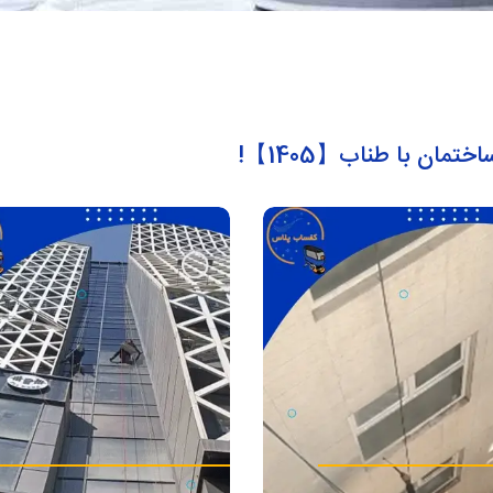
ان با طناب【1405】!