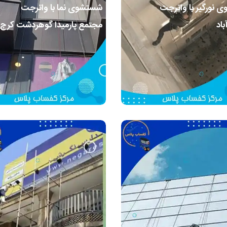
 نورگیر با واترجت
شستشوی نما با واترجت
اد
مجتمع پارمیدا گوهردشت کرج