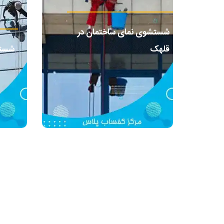
شستشوی نمای ساختمان در
قلهک
شستش