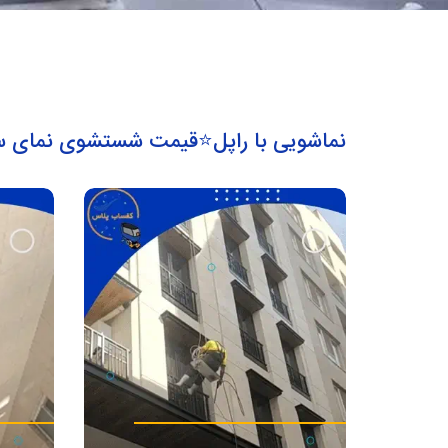
نماشویی با راپل⭐️قیمت شستشوی نمای ساختم