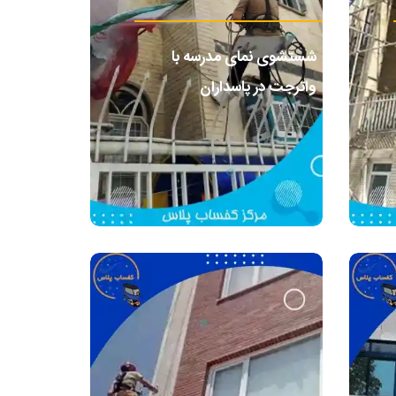
شستشوی نمای مدرسه با
واترجت در پاسداران