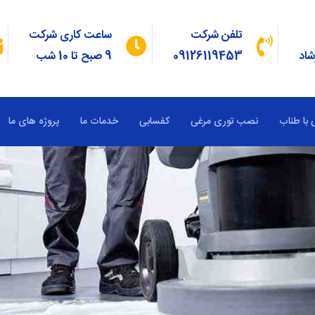
تلفن شرکت
ساعت کاری شرکت
شاد
09126119453
9 صبح تا 10 شب
 با طناب
نصب توری مرغی
کفسابی
خدمات ما
پروژه های ما