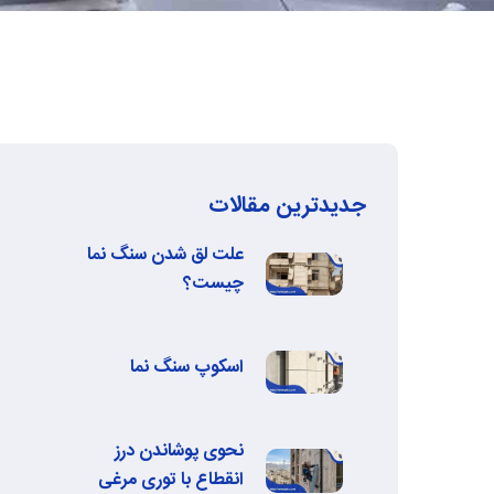
جدیدترین مقالات
علت لق شدن سنگ نما
چیست؟
اسکوپ سنگ نما
نحوی پوشاندن درز
انقطاع با توری مرغی