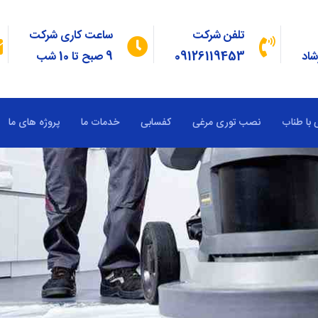
تلفن شرکت
ساعت کاری شرکت
شاد
09126119453
9 صبح تا 10 شب
 با طناب
نصب توری مرغی
کفسابی
خدمات ما
پروژه های ما