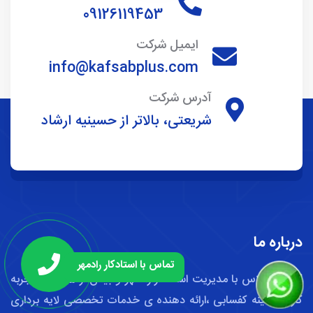
09126119453
ایمیل شرکت
info@kafsabplus.com
آدرس شرکت
شریعتی، بالاتر از حسینیه ارشاد
درباره ما
تماس با استادکار رادمهر
کفساب پلاس با مدیریت استادکار رادمهر و بیش از 25 سال تجربه
کار در زمینه کفسابی ،ارائه دهنده ی خدمات تخصصی لایه برداری